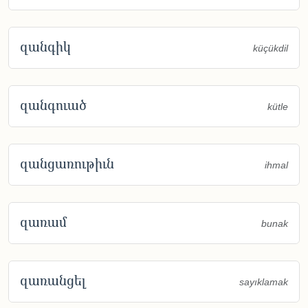
զանգիկ
küçükdil
զանգուած
kütle
զանցառութիւն
ihmal
զառամ
bunak
զառանցել
sayıklamak