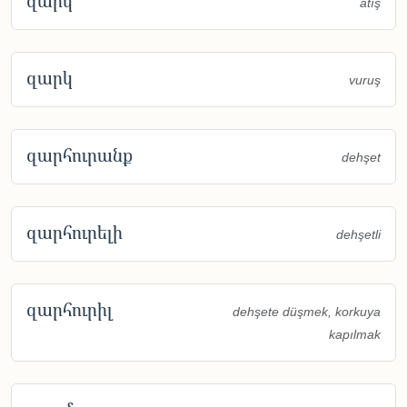
զարկ
atış
զարկ
vuruş
զարհուրանք
dehşet
զարհուրելի
dehşetli
զարհուրիլ
dehşete düşmek, korkuya
kapılmak