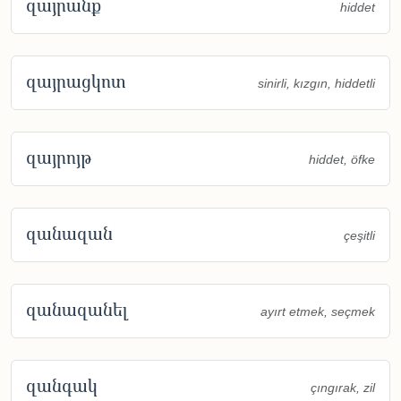
զայրանք
hiddet
զայրացկոտ
sinirli, kızgın, hiddetli
զայրոյթ
hiddet, öfke
զանազան
çeşitli
զանազանել
ayırt etmek, seçmek
զանգակ
çıngırak, zil