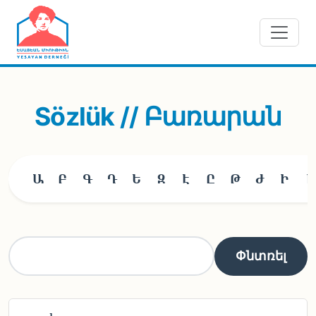
Skip to main content
Sözlük // Բառարան
Ա
Բ
Գ
Դ
Ե
Զ
Է
Ը
Թ
Ժ
Ի
Լ