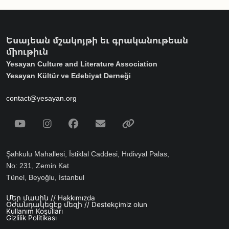
Եսայեան մշակոյթի եւ գրականութեան
միութիւն
Yesayan Culture and Literature Association
Yesayan Kültür ve Edebiyat Derneği
contact@yesayan.org
Social Media
Youtube
Instagram
Facebook
Email
Spotify
Şahkulu Mahallesi, İstiklal Caddesi, Hıdivyal Palas,
No: 231, Zemin Kat
Tünel, Beyoğlu, İstanbul
Մեր մասին // Hakkımızda
Footer menu
Օժանդակեցէք մեզի // Destekçimiz olun
Kullanım Koşulları
Gizlilik Politikası