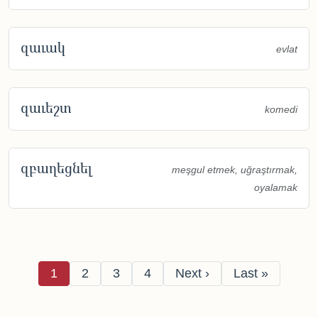
զաւակ
evlat
զաւեշտ
komedi
զբաղեցնել
meşgul etmek, uğraştırmak,
oyalamak
Pagination
Page
Page
Page
Page
Next page
Last page
1
2
3
4
Next ›
Last »