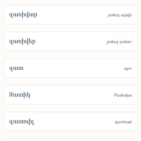
զառիվար
yokuş aşağı
զառիվեր
yokuş yukarı
զատ
ayrı
Զատիկ
Paskalya
զատուիլ
ayrılmak