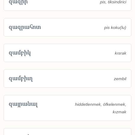
զազիր
pis, tiksindirici
զազրահոտ
pis koku(lu)
զամբիկ
kısrak
զամբիւղ
zembil
զայրանալ
hiddetlenmek, öfkelenmek,
kızmak