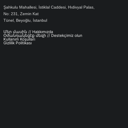
Şahkulu Mahallesi, İstiklal Caddesi, Hıdivyal Palas,
No: 231, Zemin Kat
Tünel, Beyoğlu, İstanbul
Մեր մասին // Hakkımızda
Footer menu
Օժանդակեցէք մեզի // Destekçimiz olun
Kullanım Koşulları
Gizlilik Politikası