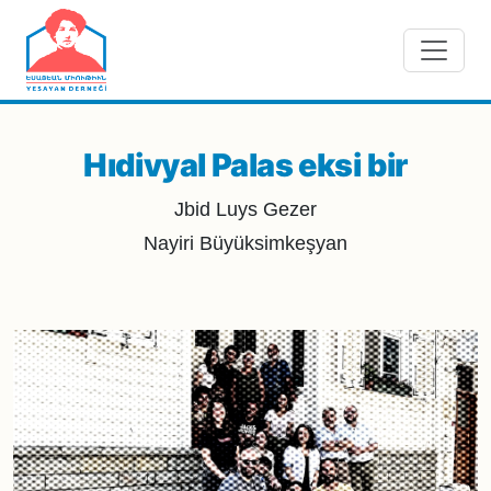
Skip to main content
Hıdivyal Palas eksi bir
Jbid Luys Gezer
Nayiri Büyüksimkeşyan