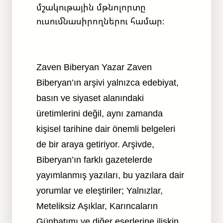
մշակութային մթնոլորտը
ուսումնասիրողներու համար։
Zaven Biberyan Yazar Zaven
Biberyan’ın arşivi yalnızca edebiyat,
basın ve siyaset alanındaki
üretimlerini değil, aynı zamanda
kişisel tarihine dair önemli belgeleri
de bir araya getiriyor. Arşivde,
Biberyan’ın farklı gazetelerde
yayımlanmış yazıları, bu yazılara dair
yorumlar ve eleştiriler; Yalnızlar,
Meteliksiz Aşıklar, Karıncaların
Günbatımı ve diğer eserlerine ilişkin