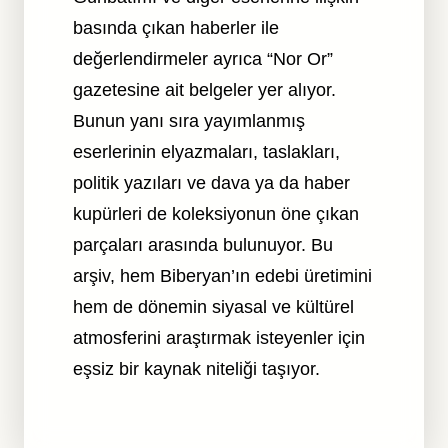
basında çıkan haberler ile
değerlendirmeler ayrıca “Nor Or”
gazetesine ait belgeler yer alıyor.
Bunun yanı sıra yayımlanmış
eserlerinin elyazmaları, taslakları,
politik yazıları ve dava ya da haber
kupürleri de koleksiyonun öne çıkan
parçaları arasında bulunuyor. Bu
arşiv, hem Biberyan’ın edebi üretimini
hem de dönemin siyasal ve kültürel
atmosferini araştırmak isteyenler için
eşsiz bir kaynak niteliği taşıyor.