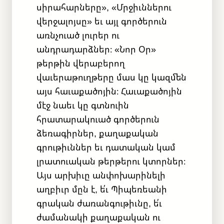
սիրահարները», «Մրջիւններու
վերջալոյսը» եւ այլ գործերուն
առնչուած լուրեր ու
անդրադարձներ։ «Նոր Օր»
թերթին վերաբերող
վաւերաթուղթերը մաս կը կազմեն
այս հաւաքածոյին։ Հաւաքածոյին
մէջ նաեւ կը գտնուին
հրատարակուած գործերուն
ձեռագիրներ, քաղաքական
գրութիւններ եւ դատական կամ
լրատուական թերթերու կտորներ։
Այս արխիւը անփոխարինելի
աղբիւր մըն է, ե՛ւ Պիպեռեանի
գրական ժառանգութիւնը, ե՛ւ
ժամանակի քաղաքական ու