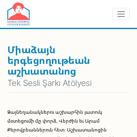
Skip to main content
Միաձայն
երգեցողութեան
աշխատանոց
Tek Sesli Şarkı Atölyesi
Ձայնեղանակներու աշխարհին յատուկ
մօտեցումի մը փորձ, Վերժին եւ Արամ
Քերովբեաններուն հետ։ Աշխատանոցին