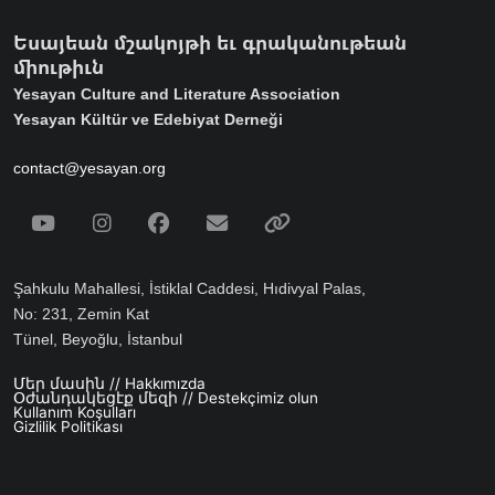
Եսայեան մշակոյթի եւ գրականութեան
միութիւն
Yesayan Culture and Literature Association
Yesayan Kültür ve Edebiyat Derneği
contact@yesayan.org
Social Media
Youtube
Instagram
Facebook
Email
Spotify
Şahkulu Mahallesi, İstiklal Caddesi, Hıdivyal Palas,
No: 231, Zemin Kat
Tünel, Beyoğlu, İstanbul
Մեր մասին // Hakkımızda
Footer menu
Օժանդակեցէք մեզի // Destekçimiz olun
Kullanım Koşulları
Gizlilik Politikası